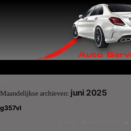
juni 2025
Maandelijkse archieven:
g357vl
Geplaatst
jacob
juni 14, 2025
door